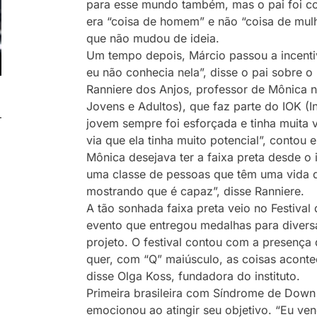
para esse mundo também, mas o pai foi co
era “coisa de homem” e não “coisa de mulhe
que não mudou de ideia.
Um tempo depois, Márcio passou a incentiv
eu não conhecia nela”, disse o pai sobre o
Ranniere dos Anjos, professor de Mônica 
Jovens e Adultos), que faz parte do IOK (In
jovem sempre foi esforçada e tinha muita
via que ela tinha muito potencial”, contou e
Mônica desejava ter a faixa preta desde o 
uma classe de pessoas que têm uma vida di
mostrando que é capaz”, disse Ranniere.
A tão sonhada faixa preta veio no Festival 
evento que entregou medalhas para divers
projeto. O festival contou com a presença
quer, com “Q” maiúsculo, as coisas acont
disse Olga Koss, fundadora do instituto.
Primeira brasileira com Síndrome de Down
emocionou ao atingir seu objetivo. “Eu venc