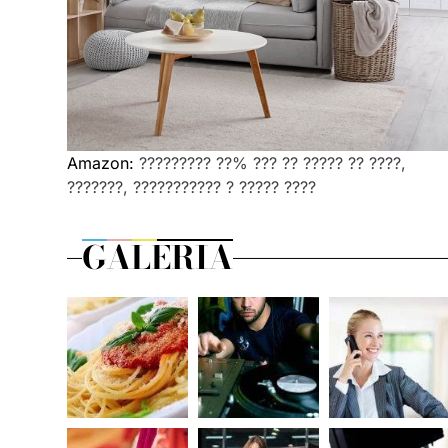
Amazon:
????????? ??% ??? ?? ????? ?? ????,
???????, ??????????? ? ????? ????
GALERIA