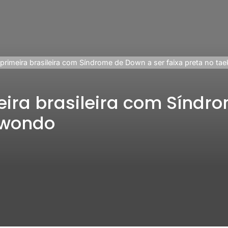
z primeira brasileira com Síndrome de Down a ser faixa preta no t
meira brasileira com Sínd
kwondo