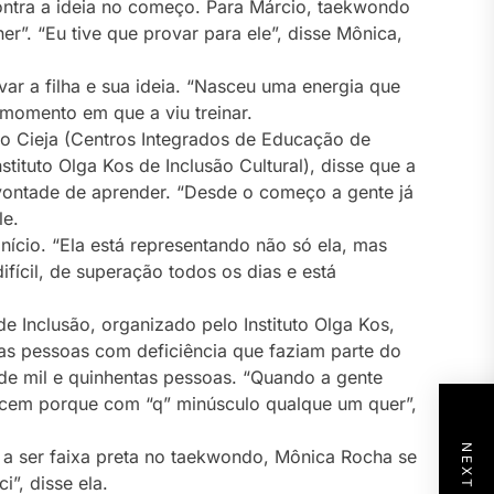
ntra a ideia no começo. Para Márcio, taekwondo
r”. “Eu tive que provar para ele”, disse Mônica,
ar a filha e sua ideia. “Nasceu uma energia que
 momento em que a viu treinar.
no Cieja (Centros Integrados de Educação de
stituto Olga Kos de Inclusão Cultural), disse que a
 vontade de aprender. “Desde o começo a gente já
le.
início. “Ela está representando não só ela, mas
fícil, de superação todos os dias e está
de Inclusão, organizado pelo Instituto Olga Kos,
as pessoas com deficiência que faziam parte do
 de mil e quinhentas pessoas. “Quando a gente
ecem porque com “q” minúsculo qualque um quer”,
 a ser faixa preta no taekwondo, Mônica Rocha se
i”, disse ela.