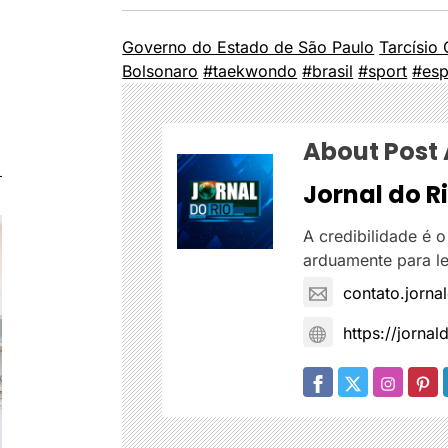
Governo do Estado de São Paulo
Tarcísio
Bolsonaro
#taekwondo
#brasil
#sport
#esp
About Post
Jornal do R
A credibilidade é o
arduamente para le
contato.jorn
https://jornal