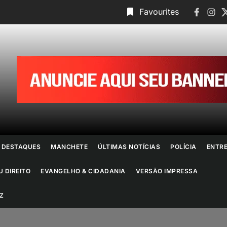
Faceboo
Insta
T
Favourites
ornal
o
io
e
DESTAQUES
MANCHETE
ÚLTIMAS NOTÍCIAS
POLÍCIA
ENTR
aneiro
U DIREITO
EVANGELHO & CIDADANIA
VERSÃO IMPRESSA
Z