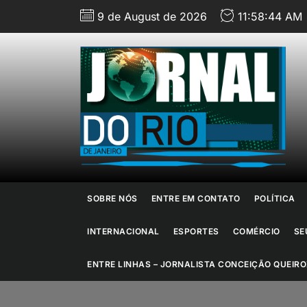
Skip
9 de August de 2026
11:58:45 AM
to
the
content
J
d
R
d
SOBRE NÓS
ENTRE EM CONTATO
POLÍTICA
J
INTERNACIONAL
ESPORTES
COMÉRCIO
SE
ENTRE LINHAS – JORNALISTA CONCEIÇÃO QUEIRO