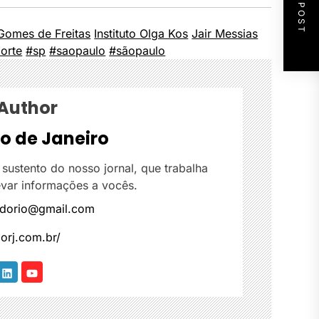
NEXT POST
 Gomes de Freitas
Instituto Olga Kos
Jair Messias
orte
#sp
#saopaulo
#sãopaulo
 Author
io de Janeiro
 sustento do nosso jornal, que trabalha
var informações a vocês.
aldorio@gmail.com
dorj.com.br/