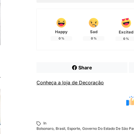
Happy
Sad
Excited
0
%
0
%
0
%
Share
Conheça a loja de Decoração
In
Bolsonaro
,
Brasil
,
Esporte
,
Governo Do Estado De São Pa