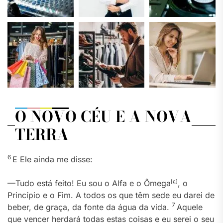
O NOVO CÉU E A NOVA
TERRA
6
E Ele ainda me disse:
—Tudo está feito! Eu sou o Alfa e o Ômega
[
c
]
, o
Princípio e o Fim. A todos os que têm sede eu darei de
7
beber, de graça, da fonte da água da vida.
Aquele
que vencer herdará todas estas coisas e eu serei o seu