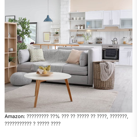
Amazon:
????????? ??% ??? ?? ????? ?? ????, ???????,
??????????? ? ????? ????