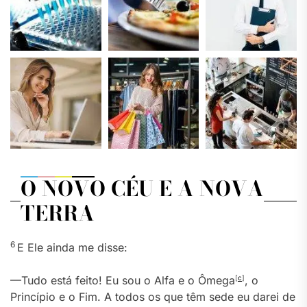
O NOVO CÉU E A NOVA
TERRA
6
E Ele ainda me disse:
—Tudo está feito! Eu sou o Alfa e o Ômega
[
c
]
, o
Princípio e o Fim. A todos os que têm sede eu darei de