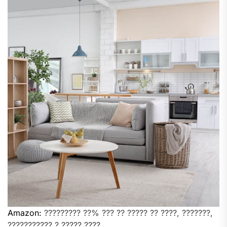
Amazon:
????????? ??% ??? ?? ????? ?? ????, ???????,
??????????? ? ????? ????