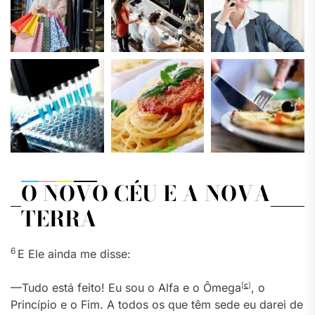
O NOVO CÉU E A NOVA
TERRA
6
E Ele ainda me disse:
—Tudo está feito! Eu sou o Alfa e o Ômega
[
c
]
, o
Princípio e o Fim. A todos os que têm sede eu darei de