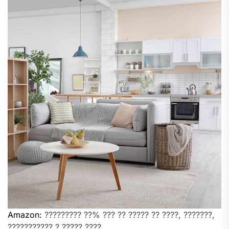
Amazon:
????????? ??% ??? ?? ????? ?? ????, ???????,
??????????? ? ????? ????