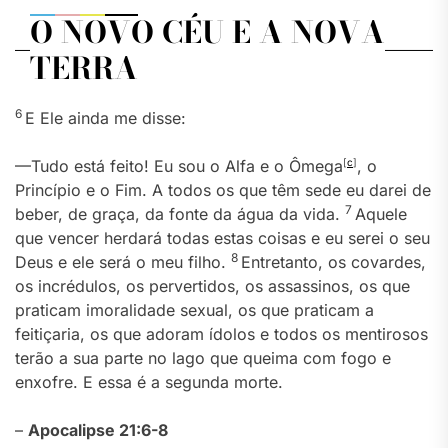
O NOVO CÉU E A NOVA
TERRA
6
E Ele ainda me disse:
—Tudo está feito! Eu sou o Alfa e o Ômega
[
c
]
, o
Princípio e o Fim. A todos os que têm sede eu darei de
7
beber, de graça, da fonte da água da vida.
Aquele
que vencer herdará todas estas coisas e eu serei o seu
8
Deus e ele será o meu filho.
Entretanto, os covardes,
os incrédulos, os pervertidos, os assassinos, os que
praticam imoralidade sexual, os que praticam a
feitiçaria, os que adoram ídolos e todos os mentirosos
terão a sua parte no lago que queima com fogo e
enxofre. E essa é a segunda morte.
–
Apocalipse 21:6-8