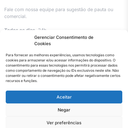
Fale com nossa equipe para sugestão de pauta ou
comercial.
Todos os dias,
24h.
Gerenciar Consentimento de
Cookies
Para fornecer as melhores experiências, usamos tecnologias como
cookies para armazenar e/ou acessar informações do dispositivo. O
consentimento para essas tecnologias nos permitirá processar dados
como comportamento de navegação ou IDs exclusivos neste site. Não
consentir ou retirar o consentimento pode afetar negativamente certos
Facebook
Instagram
Twitter
Youtube
Versão
Entre
Comércio
Pin
Política
Política
Política
Política
Política
Pin
recursos e funções.
Impressa
em
Posts
de
de
de
de
Comercial
Posts
contato
Privacidade
cookies
cookies
cookies
e
Aceitar
–
(UE)
(UE)
(UE)
Publieditor
Copyright © 2023 . Todos os direitos reservados. Webmaster
Jornal
–
By Total Pro Designer.
do
Jornal
Negar
Rio
do
de
Rio
Ver preferências
Janeiro
de