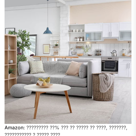
Amazon:
????????? ??% ??? ?? ????? ?? ????, ???????,
??????????? ? ????? ????