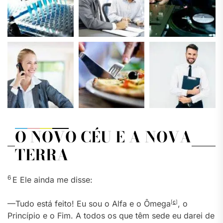
O NOVO CÉU E A NOVA
TERRA
6
E Ele ainda me disse:
—Tudo está feito! Eu sou o Alfa e o Ômega
[
c
]
, o
Princípio e o Fim. A todos os que têm sede eu darei de