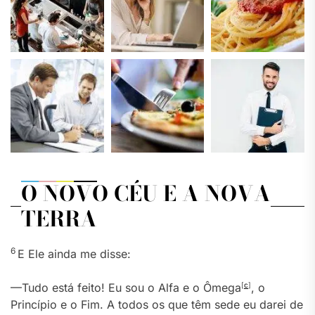
O NOVO CÉU E A NOVA
TERRA
6
E Ele ainda me disse:
—Tudo está feito! Eu sou o Alfa e o Ômega
[
c
]
, o
Princípio e o Fim. A todos os que têm sede eu darei de