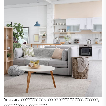
Amazon:
????????? ??% ??? ?? ????? ?? ????, ???????,
??????????? ? ????? ????