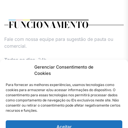
FUNCIONAMENTO
Fale com nossa equipe para sugestão de pauta ou
comercial.
Todos os dias,
24h.
Gerenciar Consentimento de
Cookies
Para fornecer as melhores experiências, usamos tecnologias como
cookies para armazenar e/ou acessar informações do dispositivo. O
consentimento para essas tecnologias nos permitirá processar dados
como comportamento de navegação ou IDs exclusivos neste site. Não
consentir ou retirar o consentimento pode afetar negativamente certos
Facebook
Instagram
Twitter
Youtube
Versão
Entre
Comércio
Pin
Política
Política
Política
Política
Pin
recursos e funções.
Impressa
em
Posts
de
de
de
de
Posts
contato
Privacidade
cookies
cookies
cookies
Aceitar
–
(UE)
(UE)
(UE)