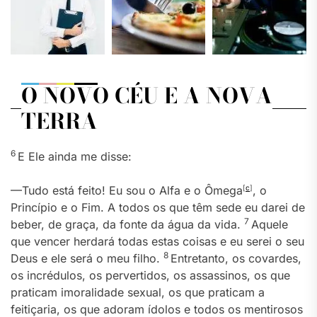
O NOVO CÉU E A NOVA
TERRA
6
E Ele ainda me disse:
—Tudo está feito! Eu sou o Alfa e o Ômega
[
c
]
, o
Princípio e o Fim. A todos os que têm sede eu darei de
7
beber, de graça, da fonte da água da vida.
Aquele
que vencer herdará todas estas coisas e eu serei o seu
8
Deus e ele será o meu filho.
Entretanto, os covardes,
os incrédulos, os pervertidos, os assassinos, os que
praticam imoralidade sexual, os que praticam a
feitiçaria, os que adoram ídolos e todos os mentirosos