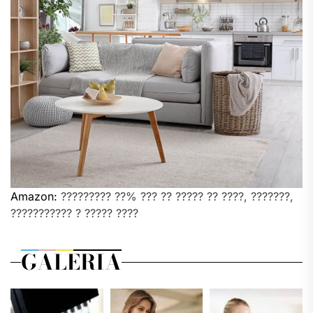
Amazon:
????????? ??% ??? ?? ????? ?? ????, ???????,
??????????? ? ????? ????
GALERIA