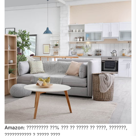
Amazon:
????????? ??% ??? ?? ????? ?? ????, ???????,
??????????? ? ????? ????