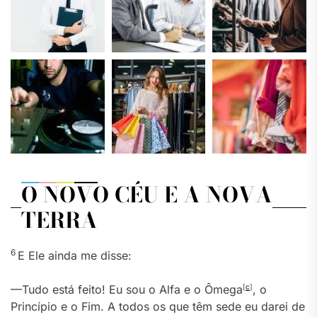
O NOVO CÉU E A NOVA
TERRA
6
E Ele ainda me disse:
—Tudo está feito! Eu sou o Alfa e o Ômega
[
c
]
, o
Princípio e o Fim. A todos os que têm sede eu darei de