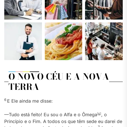
O NOVO CÉU E A NOVA
TERRA
6
E Ele ainda me disse:
—Tudo está feito! Eu sou o Alfa e o Ômega
[
c
]
, o
Princípio e o Fim. A todos os que têm sede eu darei de
7