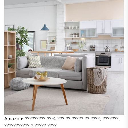
Amazon:
????????? ??% ??? ?? ????? ?? ????, ???????,
??????????? ? ????? ????