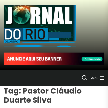
Skip
to
Jornal
the
content
do
Rio
de
Janeir
Search
Menu
Tag:
Pastor Cláudio
Duarte Silva