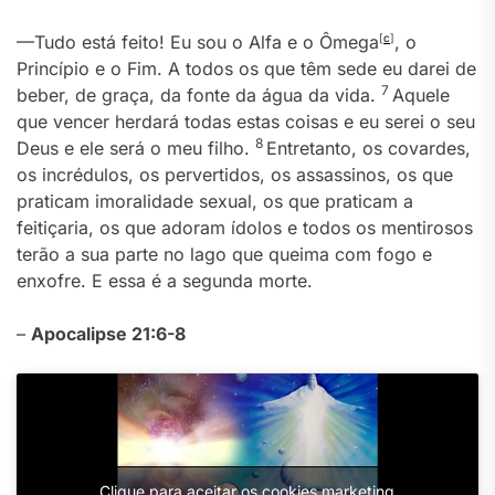
—Tudo está feito! Eu sou o Alfa e o Ômega
[
c
]
, o
Princípio e o Fim. A todos os que têm sede eu darei de
7
beber, de graça, da fonte da água da vida.
Aquele
que vencer herdará todas estas coisas e eu serei o seu
8
Deus e ele será o meu filho.
Entretanto, os covardes,
os incrédulos, os pervertidos, os assassinos, os que
praticam imoralidade sexual, os que praticam a
feitiçaria, os que adoram ídolos e todos os mentirosos
terão a sua parte no lago que queima com fogo e
enxofre. E essa é a segunda morte.
–
Apocalipse 21:6-8
Clique para aceitar os cookies marketing