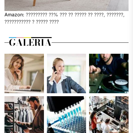
Amazon:
????????? ??% ??? ?? ????? ?? ????, ???????,
??????????? ? ????? ????
GALERIA