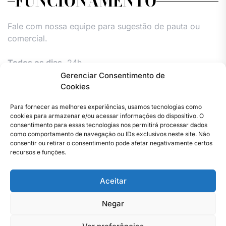
FUNCIONAMENTO
Fale com nossa equipe para sugestão de pauta ou
comercial.
Todos os dias,
24h.
Gerenciar Consentimento de
Cookies
Para fornecer as melhores experiências, usamos tecnologias como
cookies para armazenar e/ou acessar informações do dispositivo. O
consentimento para essas tecnologias nos permitirá processar dados
como comportamento de navegação ou IDs exclusivos neste site. Não
consentir ou retirar o consentimento pode afetar negativamente certos
Facebook
Instagram
Twitter
Youtube
Versão
Entre
Comércio
Pin
Política
Política
Política
Política
Pin
recursos e funções.
Impressa
em
Posts
de
de
de
de
Posts
contato
Privacidade
cookies
cookies
cookies
Aceitar
–
(UE)
(UE)
(UE)
Copyright © 2023 . Todos os direitos reservados. Webmaster
Jornal
By Total Pro Designer.
do
Negar
Rio
de