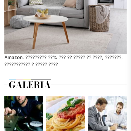
Amazon:
????????? ??% ??? ?? ????? ?? ????, ???????,
??????????? ? ????? ????
GALERIA