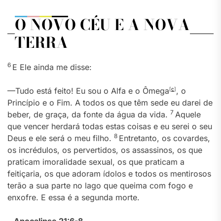
O NOVO CÉU E A NOVA
TERRA
6
E Ele ainda me disse:
—Tudo está feito! Eu sou o Alfa e o Ômega
[
c
]
, o
Princípio e o Fim. A todos os que têm sede eu darei de
7
beber, de graça, da fonte da água da vida.
Aquele
que vencer herdará todas estas coisas e eu serei o seu
8
Deus e ele será o meu filho.
Entretanto, os covardes,
os incrédulos, os pervertidos, os assassinos, os que
praticam imoralidade sexual, os que praticam a
feitiçaria, os que adoram ídolos e todos os mentirosos
terão a sua parte no lago que queima com fogo e
enxofre. E essa é a segunda morte.