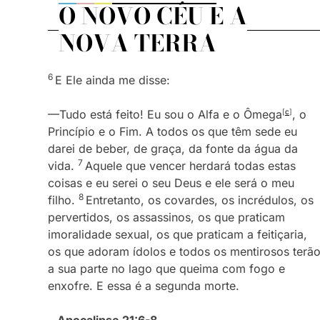
O NOVO CÉU E A
NOVA TERRA
6
E Ele ainda me disse:
—Tudo está feito! Eu sou o Alfa e o Ômega
[
c
]
, o
Princípio e o Fim. A todos os que têm sede eu
darei de beber, de graça, da fonte da água da
7
vida.
Aquele que vencer herdará todas estas
coisas e eu serei o seu Deus e ele será o meu
8
filho.
Entretanto, os covardes, os incrédulos, os
pervertidos, os assassinos, os que praticam
imoralidade sexual, os que praticam a feitiçaria,
os que adoram ídolos e todos os mentirosos terã
a sua parte no lago que queima com fogo e
enxofre. E essa é a segunda morte.
–
Apocalipse 21:6-8