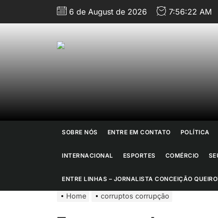
Skip
6 de August de 2026
7:56:23 AM
to
the
content
J
d
R
SOBRE NÓS
ENTRE EM CONTATO
POLÍTICA
d
INTERNACIONAL
ESPORTES
COMÉRCIO
SE
J
ENTRE LINHAS – JORNALISTA CONCEIÇÃO QUEIRO
Home
corruptos corrupção