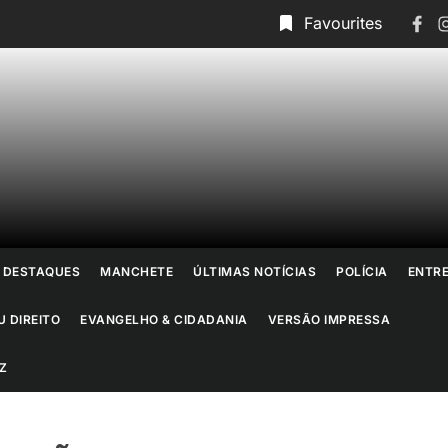
Face
I
Favourites
ornal
o
io
DESTAQUES
MANCHETE
ÚLTIMAS NOTÍCIAS
POLÍCIA
ENTR
e
U DIREITO
EVANGELHO & CIDADANIA
VERSÃO IMPRESSA
aneiro
Z