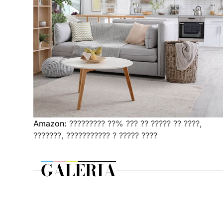
Amazon:
????????? ??% ??? ?? ????? ?? ????,
???????, ??????????? ? ????? ????
GALERIA