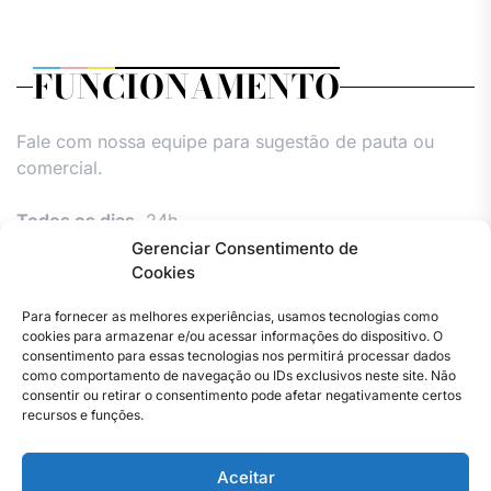
FUNCIONAMENTO
Fale com nossa equipe para sugestão de pauta ou
comercial.
Todos os dias,
24h.
Gerenciar Consentimento de
Cookies
Para fornecer as melhores experiências, usamos tecnologias como
cookies para armazenar e/ou acessar informações do dispositivo. O
consentimento para essas tecnologias nos permitirá processar dados
como comportamento de navegação ou IDs exclusivos neste site. Não
consentir ou retirar o consentimento pode afetar negativamente certos
Facebook
Instagram
Twitter
Youtube
Versão
Entre
Comércio
Pin
Política
Política
Política
Política
Política
Pin
recursos e funções.
Impressa
em
Posts
de
de
de
de
Comercial
Posts
contato
Privacidade
cookies
cookies
cookies
e
Aceitar
–
(UE)
(UE)
(UE)
Publieditor
Copyright © 2023 . Todos os direitos reservados. Webmaster