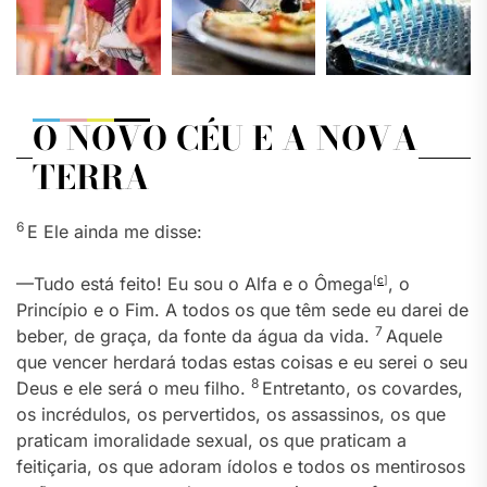
O NOVO CÉU E A NOVA
TERRA
6
E Ele ainda me disse:
—Tudo está feito! Eu sou o Alfa e o Ômega
[
c
]
, o
Princípio e o Fim. A todos os que têm sede eu darei de
7
beber, de graça, da fonte da água da vida.
Aquele
que vencer herdará todas estas coisas e eu serei o seu
8
Deus e ele será o meu filho.
Entretanto, os covardes,
os incrédulos, os pervertidos, os assassinos, os que
praticam imoralidade sexual, os que praticam a
feitiçaria, os que adoram ídolos e todos os mentirosos