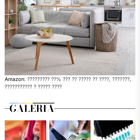
Amazon:
????????? ??% ??? ?? ????? ?? ????, ???????,
??????????? ? ????? ????
GALERIA