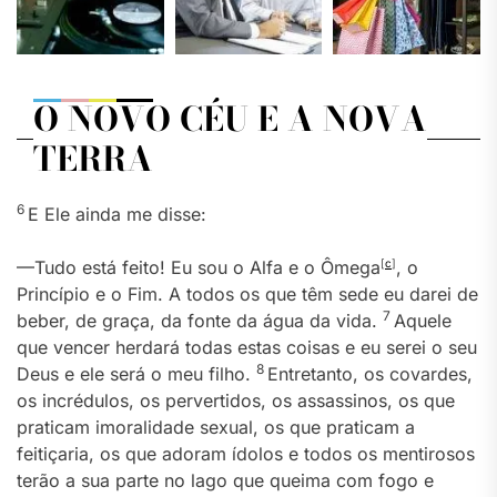
O NOVO CÉU E A NOVA
TERRA
6
E Ele ainda me disse:
—Tudo está feito! Eu sou o Alfa e o Ômega
[
c
]
, o
Princípio e o Fim. A todos os que têm sede eu darei de
7
beber, de graça, da fonte da água da vida.
Aquele
que vencer herdará todas estas coisas e eu serei o seu
8
Deus e ele será o meu filho.
Entretanto, os covardes,
os incrédulos, os pervertidos, os assassinos, os que
praticam imoralidade sexual, os que praticam a
feitiçaria, os que adoram ídolos e todos os mentirosos
terão a sua parte no lago que queima com fogo e