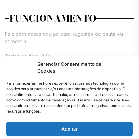
FUNCIONAMENTO
Fale com nossa equipe para sugestão de pauta ou
comercial.
Todos os dias,
24h.
Gerenciar Consentimento de
Cookies
Para fornecer as melhores experiências, usamos tecnologias como
cookies para armazenar e/ou acessar informações do dispositivo. O
consentimento para essas tecnologias nos permitirá processar dados
como comportamento de navegação ou IDs exclusivos neste site. Não
consentir ou retirar o consentimento pode afetar negativamente certos
Facebook
Instagram
Twitter
Youtube
Versão
Entre
Comércio
Pin
Política
Política
Política
Política
Pin
recursos e funções.
Impressa
em
Posts
de
de
de
de
Posts
contato
Privacidade
cookies
cookies
cookies
Aceitar
–
(UE)
(UE)
(UE)
Copyright © 2023 . Todos os direitos reservados. Webmaster
Jornal
By Total Pro Designer.