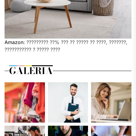
Amazon:
????????? ??% ??? ?? ????? ?? ????, ???????,
??????????? ? ????? ????
GALERIA