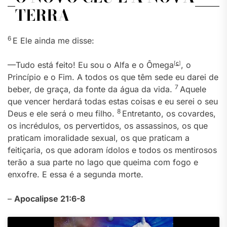
TERRA
6
E Ele ainda me disse:
—Tudo está feito! Eu sou o Alfa e o Ômega
[
c
]
, o
Princípio e o Fim. A todos os que têm sede eu darei de
7
beber, de graça, da fonte da água da vida.
Aquele
que vencer herdará todas estas coisas e eu serei o seu
8
Deus e ele será o meu filho.
Entretanto, os covardes,
os incrédulos, os pervertidos, os assassinos, os que
praticam imoralidade sexual, os que praticam a
feitiçaria, os que adoram ídolos e todos os mentirosos
terão a sua parte no lago que queima com fogo e
enxofre. E essa é a segunda morte.
–
Apocalipse 21:6-8