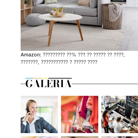
Amazon:
????????? ??% ??? ?? ????? ?? ????,
???????, ??????????? ? ????? ????
GALERIA