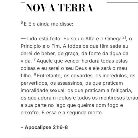
NOVA TERRA
6
E Ele ainda me disse:
—Tudo está feito! Eu sou o Alfa e o Ômega
[
c
]
, o
Princípio e o Fim. A todos os que têm sede eu
darei de beber, de graça, da fonte da água da
7
vida.
Aquele que vencer herdará todas estas
coisas e eu serei o seu Deus e ele será o meu
8
filho.
Entretanto, os covardes, os incrédulos, os
pervertidos, os assassinos, os que praticam
imoralidade sexual, os que praticam a feitiçaria,
os que adoram ídolos e todos os mentirosos terã
a sua parte no lago que queima com fogo e
enxofre. E essa é a segunda morte.
–
Apocalipse 21:6-8