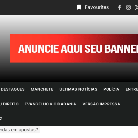
Faceboo
Insta
T
Favourites
ornal
o
io
e
DESTAQUES
MANCHETE
ÚLTIMAS NOTÍCIAS
POLÍCIA
ENTR
aneiro
U DIREITO
EVANGELHO & CIDADANIA
VERSÃO IMPRESSA
Z
erdas em apostas?