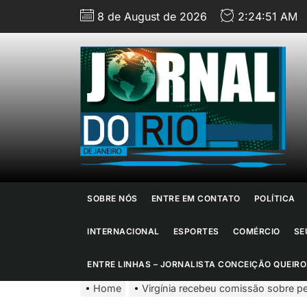
Skip
8 de August de 2026
2:24:52 AM
to
the
content
J
d
R
d
SOBRE NÓS
ENTRE EM CONTATO
POLÍTICA
J
INTERNACIONAL
ESPORTES
COMÉRCIO
SE
ENTRE LINHAS – JORNALISTA CONCEIÇÃO QUEIRO
Home
Virgínia recebeu comissão sobre p