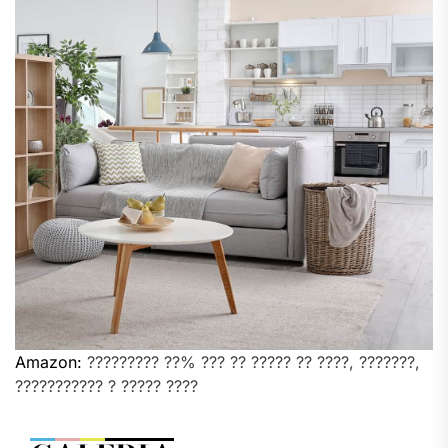
Amazon:
????????? ??% ??? ?? ????? ?? ????, ???????,
??????????? ? ????? ????