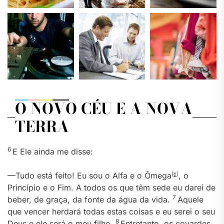
O NOVO CÉU E A NOVA
TERRA
6
E Ele ainda me disse:
—Tudo está feito! Eu sou o Alfa e o Ômega
[
c
]
, o
Princípio e o Fim. A todos os que têm sede eu darei de
7
beber, de graça, da fonte da água da vida.
Aquele
que vencer herdará todas estas coisas e eu serei o seu
8
Deus e ele será o meu filho.
Entretanto, os covardes,