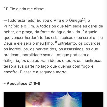
6
E Ele ainda me disse:
—Tudo está feito! Eu sou o Alfa e o Ômega
[
c
]
, o
Princípio e o Fim. A todos os que têm sede eu darei de
7
beber, de graça, da fonte da água da vida.
Aquele
que vencer herdará todas estas coisas e eu serei o seu
8
Deus e ele será o meu filho.
Entretanto, os covardes,
os incrédulos, os pervertidos, os assassinos, os que
praticam imoralidade sexual, os que praticam a
feitiçaria, os que adoram ídolos e todos os mentirosos
terão a sua parte no lago que queima com fogo e
enxofre. E essa é a segunda morte.
–
Apocalipse 21:6-8