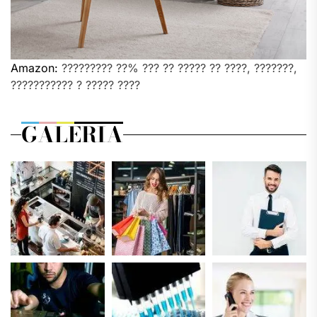
Amazon:
????????? ??% ??? ?? ????? ?? ????, ???????,
??????????? ? ????? ????
GALERIA