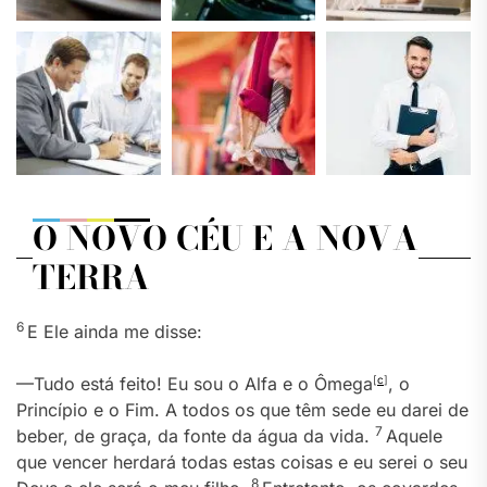
O NOVO CÉU E A NOVA
TERRA
6
E Ele ainda me disse:
—Tudo está feito! Eu sou o Alfa e o Ômega
[
c
]
, o
Princípio e o Fim. A todos os que têm sede eu darei de
7
beber, de graça, da fonte da água da vida.
Aquele
que vencer herdará todas estas coisas e eu serei o seu
8