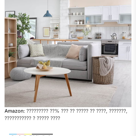
Amazon:
????????? ??% ??? ?? ????? ?? ????, ???????,
??????????? ? ????? ????