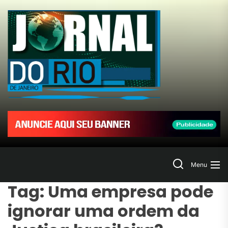
Skip
to
Jornal
the
content
do
Rio
de
Janeir
Search
Menu
Tag:
Uma empresa pode
ignorar uma ordem da