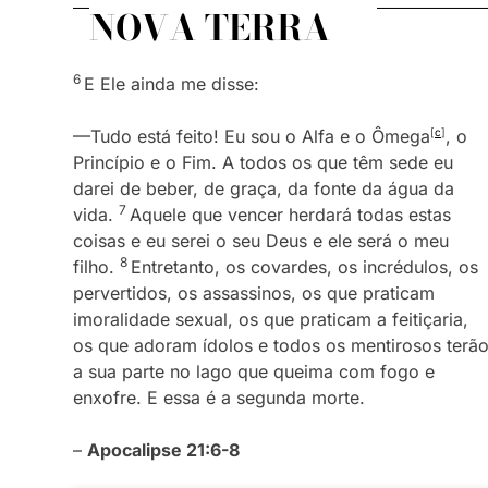
NOVA TERRA
6
E Ele ainda me disse:
—Tudo está feito! Eu sou o Alfa e o Ômega
[
c
]
, o
Princípio e o Fim. A todos os que têm sede eu
darei de beber, de graça, da fonte da água da
7
vida.
Aquele que vencer herdará todas estas
coisas e eu serei o seu Deus e ele será o meu
8
filho.
Entretanto, os covardes, os incrédulos, os
pervertidos, os assassinos, os que praticam
imoralidade sexual, os que praticam a feitiçaria,
os que adoram ídolos e todos os mentirosos terã
a sua parte no lago que queima com fogo e
enxofre. E essa é a segunda morte.
–
Apocalipse 21:6-8