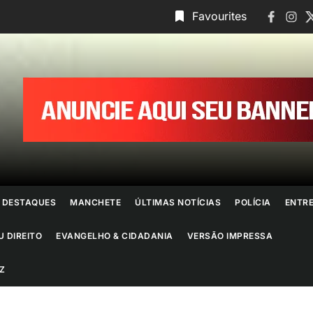
Faceboo
Insta
T
Favourites
ornal
o
io
e
DESTAQUES
MANCHETE
ÚLTIMAS NOTÍCIAS
POLÍCIA
ENTR
aneiro
U DIREITO
EVANGELHO & CIDADANIA
VERSÃO IMPRESSA
Z