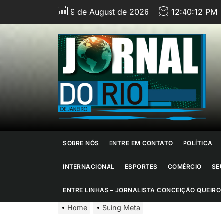
Skip
9 de August de 2026
12:40:13 PM
to
the
content
J
d
R
d
SOBRE NÓS
ENTRE EM CONTATO
POLÍTICA
J
INTERNACIONAL
ESPORTES
COMÉRCIO
SE
ENTRE LINHAS – JORNALISTA CONCEIÇÃO QUEIRO
Home
Suing Meta