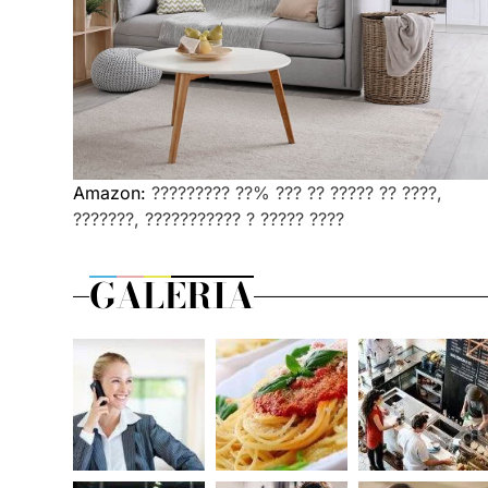
Amazon:
????????? ??% ??? ?? ????? ?? ????,
???????, ??????????? ? ????? ????
GALERIA