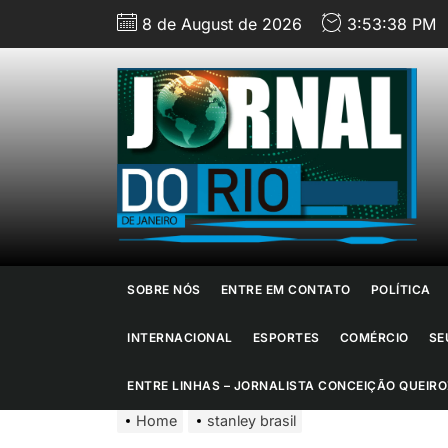
Skip
8 de August de 2026
3:53:39 PM
to
the
content
J
d
R
d
SOBRE NÓS
ENTRE EM CONTATO
POLÍTICA
J
INTERNACIONAL
ESPORTES
COMÉRCIO
SE
ENTRE LINHAS – JORNALISTA CONCEIÇÃO QUEIRO
Home
stanley brasil