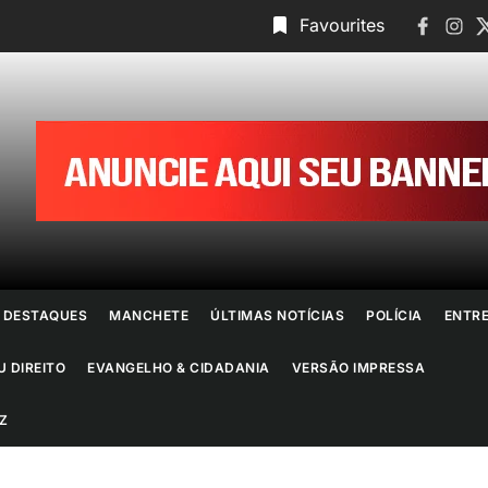
Faceboo
Insta
T
Favourites
ornal
o
io
e
DESTAQUES
MANCHETE
ÚLTIMAS NOTÍCIAS
POLÍCIA
ENTR
aneiro
U DIREITO
EVANGELHO & CIDADANIA
VERSÃO IMPRESSA
Z