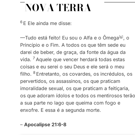
NOVA TERRA
6
E Ele ainda me disse:
—Tudo está feito! Eu sou o Alfa e o Ômega
[
c
]
, o
Princípio e o Fim. A todos os que têm sede eu
darei de beber, de graça, da fonte da água da
7
vida.
Aquele que vencer herdará todas estas
coisas e eu serei o seu Deus e ele será o meu
8
filho.
Entretanto, os covardes, os incrédulos, os
pervertidos, os assassinos, os que praticam
imoralidade sexual, os que praticam a feitiçaria,
os que adoram ídolos e todos os mentirosos terã
a sua parte no lago que queima com fogo e
enxofre. E essa é a segunda morte.
–
Apocalipse 21:6-8