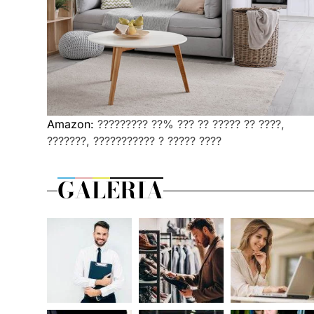
Amazon:
????????? ??% ??? ?? ????? ?? ????,
???????, ??????????? ? ????? ????
GALERIA