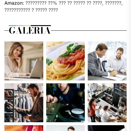
Amazon:
????????? ??% ??? ?? ????? ?? ????, ???????,
??????????? ? ????? ????
GALERIA