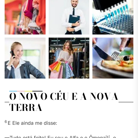
O NOVO CÉU E A NOVA
TERRA
6
E Ele ainda me disse:
—Tudo está feito! Eu sou o Alfa e o Ômega
[
c
]
, o