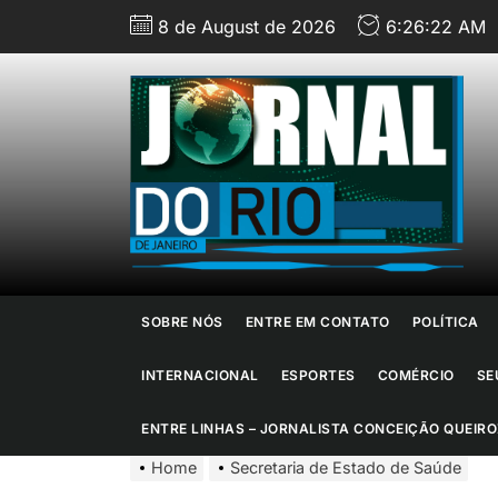
Skip
8 de August de 2026
6:26:23 AM
to
the
content
J
d
R
d
SOBRE NÓS
ENTRE EM CONTATO
POLÍTICA
J
INTERNACIONAL
ESPORTES
COMÉRCIO
SE
ENTRE LINHAS – JORNALISTA CONCEIÇÃO QUEIRO
Home
Secretaria de Estado de Saúde