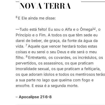
NOVA TERRA
6
E Ele ainda me disse:
—Tudo está feito! Eu sou o Alfa e o Ômega
[
c
]
, o
Princípio e o Fim. A todos os que têm sede eu
darei de beber, de graça, da fonte da água da
7
vida.
Aquele que vencer herdará todas estas
coisas e eu serei o seu Deus e ele será o meu
8
filho.
Entretanto, os covardes, os incrédulos, os
pervertidos, os assassinos, os que praticam
imoralidade sexual, os que praticam a feitiçaria,
os que adoram ídolos e todos os mentirosos terã
a sua parte no lago que queima com fogo e
enxofre. E essa é a segunda morte.
–
Apocalipse 21:6-8