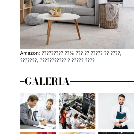
Amazon:
????????? ??% ??? ?? ????? ?? ????,
???????, ??????????? ? ????? ????
GALERIA