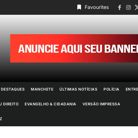
Faceboo
Insta
T
Favourites
ornal
o
io
e
DESTAQUES
MANCHETE
ÚLTIMAS NOTÍCIAS
POLÍCIA
ENTR
aneiro
U DIREITO
EVANGELHO & CIDADANIA
VERSÃO IMPRESSA
Z