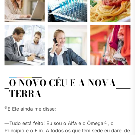
O NOVO CÉU E A NOVA
TERRA
6
E Ele ainda me disse:
—Tudo está feito! Eu sou o Alfa e o Ômega
[
c
]
, o
Princípio e o Fim. A todos os que têm sede eu darei de