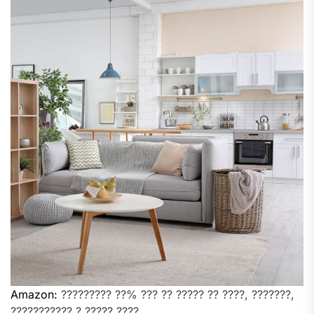
Amazon:
????????? ??% ??? ?? ????? ?? ????, ???????,
??????????? ? ????? ????