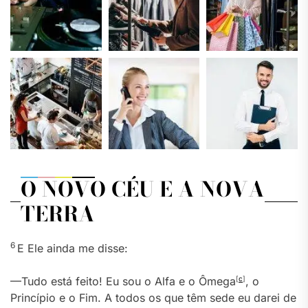
O NOVO CÉU E A NOVA
TERRA
6
E Ele ainda me disse:
—Tudo está feito! Eu sou o Alfa e o Ômega
[
c
]
, o
Princípio e o Fim. A todos os que têm sede eu darei de