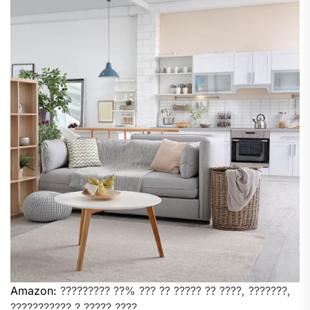
Amazon:
????????? ??% ??? ?? ????? ?? ????, ???????,
??????????? ? ????? ????