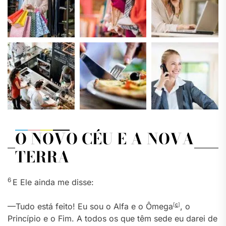
O NOVO CÉU E A NOVA
TERRA
6
E Ele ainda me disse:
—Tudo está feito! Eu sou o Alfa e o Ômega
[
c
]
, o
Princípio e o Fim. A todos os que têm sede eu darei de