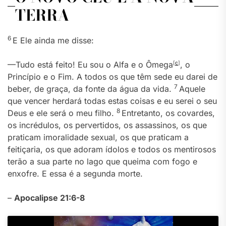
TERRA
6
E Ele ainda me disse:
—Tudo está feito! Eu sou o Alfa e o Ômega
[
c
]
, o
Princípio e o Fim. A todos os que têm sede eu darei de
7
beber, de graça, da fonte da água da vida.
Aquele
que vencer herdará todas estas coisas e eu serei o seu
8
Deus e ele será o meu filho.
Entretanto, os covardes,
os incrédulos, os pervertidos, os assassinos, os que
praticam imoralidade sexual, os que praticam a
feitiçaria, os que adoram ídolos e todos os mentirosos
terão a sua parte no lago que queima com fogo e
enxofre. E essa é a segunda morte.
–
Apocalipse 21:6-8