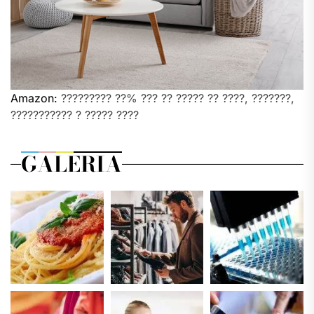
Amazon:
????????? ??% ??? ?? ????? ?? ????, ???????,
??????????? ? ????? ????
GALERIA