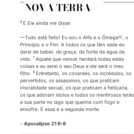
NOVA TERRA
6
E Ele ainda me disse:
—Tudo está feito! Eu sou o Alfa e o Ômega
[
c
]
, o
Princípio e o Fim. A todos os que têm sede eu
darei de beber, de graça, da fonte da água da
7
vida.
Aquele que vencer herdará todas estas
coisas e eu serei o seu Deus e ele será o meu
8
filho.
Entretanto, os covardes, os incrédulos, os
pervertidos, os assassinos, os que praticam
imoralidade sexual, os que praticam a feitiçaria,
os que adoram ídolos e todos os mentirosos terã
a sua parte no lago que queima com fogo e
enxofre. E essa é a segunda morte.
–
Apocalipse 21:6-8