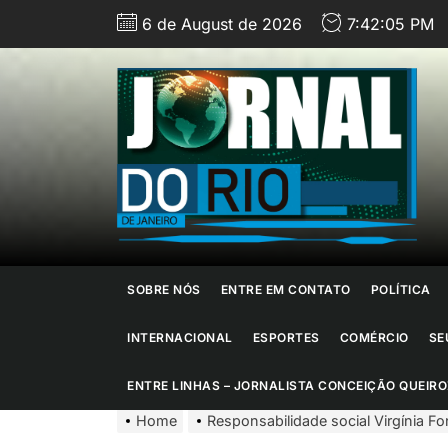
Skip
6 de August de 2026
7:42:07 PM
to
the
content
J
d
R
d
SOBRE NÓS
ENTRE EM CONTATO
POLÍTICA
J
INTERNACIONAL
ESPORTES
COMÉRCIO
SE
ENTRE LINHAS – JORNALISTA CONCEIÇÃO QUEIRO
Home
Responsabilidade social Virgínia F