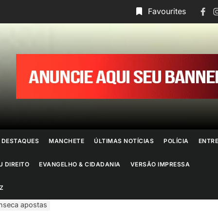
Face
I
Favourites
ornal
o
io
e
DESTAQUES
MANCHETE
ÚLTIMAS NOTÍCIAS
POLÍCIA
ENTR
aneiro
U DIREITO
EVANGELHO & CIDADANIA
VERSÃO IMPRESSA
Z
onseca apostas