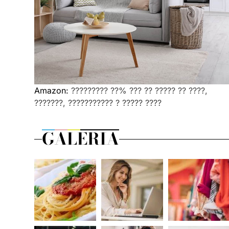
Amazon:
????????? ??% ??? ?? ????? ?? ????,
???????, ??????????? ? ????? ????
GALERIA