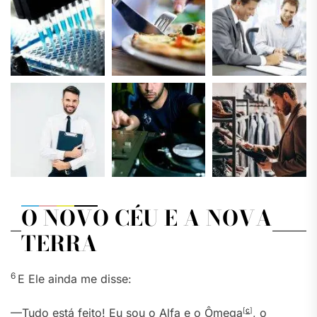
O NOVO CÉU E A NOVA
TERRA
6
E Ele ainda me disse:
—Tudo está feito! Eu sou o Alfa e o Ômega
[
c
]
, o