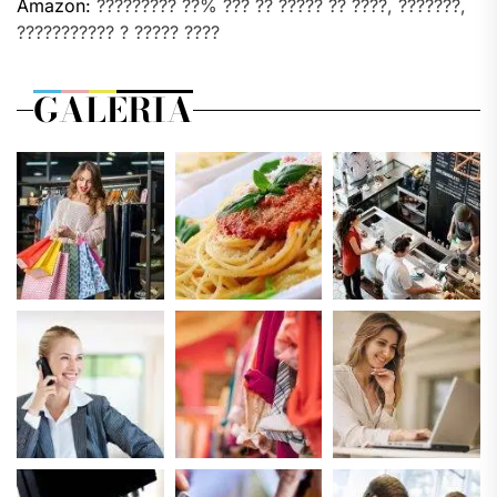
Amazon:
????????? ??% ??? ?? ????? ?? ????, ???????,
??????????? ? ????? ????
GALERIA