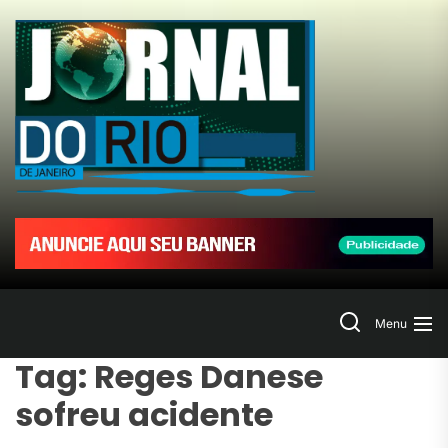
Skip
to
Jornal
the
content
do
Rio
de
Janeir
Search
Menu
Tag:
Reges Danese
sofreu acidente