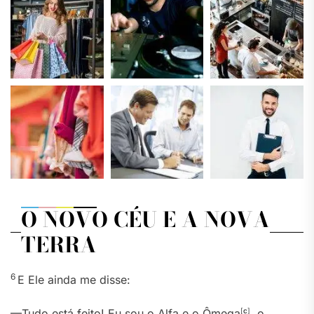
O NOVO CÉU E A NOVA
TERRA
6
E Ele ainda me disse:
—Tudo está feito! Eu sou o Alfa e o Ômega
[
c
]
, o