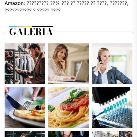
Amazon:
????????? ??% ??? ?? ????? ?? ????, ???????,
??????????? ? ????? ????
GALERIA