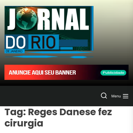
Skip
to
Jornal
the
content
do
Rio
de
Janeir
Search
Menu
Tag:
Reges Danese fez
cirurgia