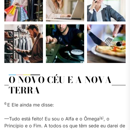
O NOVO CÉU E A NOVA
TERRA
6
E Ele ainda me disse:
—Tudo está feito! Eu sou o Alfa e o Ômega
[
c
]
, o
Princípio e o Fim. A todos os que têm sede eu darei de