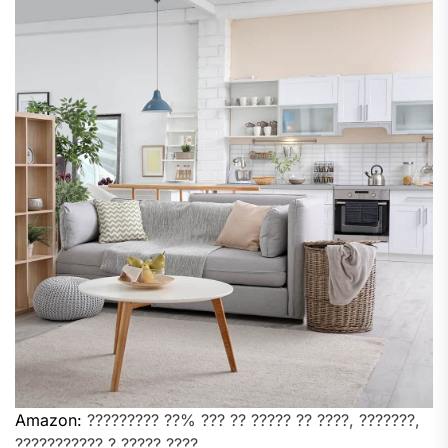
Amazon:
????????? ??% ??? ?? ????? ?? ????, ???????,
??????????? ? ????? ????