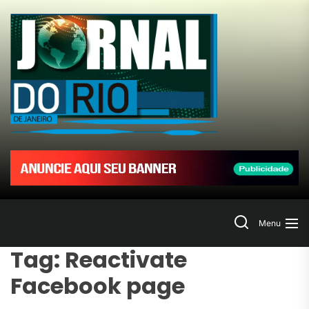
Skip
to
Jornal
the
content
do
Rio
de
Janeir
Search
Menu
Tag:
Reactivate
Facebook page