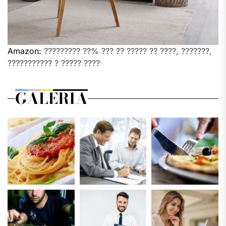
Amazon:
????????? ??% ??? ?? ????? ?? ????, ???????,
??????????? ? ????? ????
GALERIA