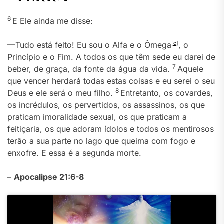
6
E Ele ainda me disse:
—Tudo está feito! Eu sou o Alfa e o Ômega
[
c
]
, o
Princípio e o Fim. A todos os que têm sede eu darei de
7
beber, de graça, da fonte da água da vida.
Aquele
que vencer herdará todas estas coisas e eu serei o seu
8
Deus e ele será o meu filho.
Entretanto, os covardes,
os incrédulos, os pervertidos, os assassinos, os que
praticam imoralidade sexual, os que praticam a
feitiçaria, os que adoram ídolos e todos os mentirosos
terão a sua parte no lago que queima com fogo e
enxofre. E essa é a segunda morte.
–
Apocalipse 21:6-8