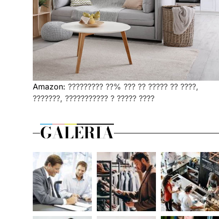
Amazon:
????????? ??% ??? ?? ????? ?? ????,
???????, ??????????? ? ????? ????
GALERIA