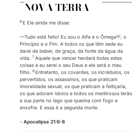
NOVA TERRA
6
E Ele ainda me disse:
—Tudo está feito! Eu sou o Alfa e o Ômega
[
c
]
, o
Princípio e o Fim. A todos os que têm sede eu
darei de beber, de graça, da fonte da água da
7
vida.
Aquele que vencer herdará todas estas
coisas e eu serei o seu Deus e ele será o meu
8
filho.
Entretanto, os covardes, os incrédulos, os
pervertidos, os assassinos, os que praticam
imoralidade sexual, os que praticam a feitiçaria,
os que adoram ídolos e todos os mentirosos terã
a sua parte no lago que queima com fogo e
enxofre. E essa é a segunda morte.
–
Apocalipse 21:6-8