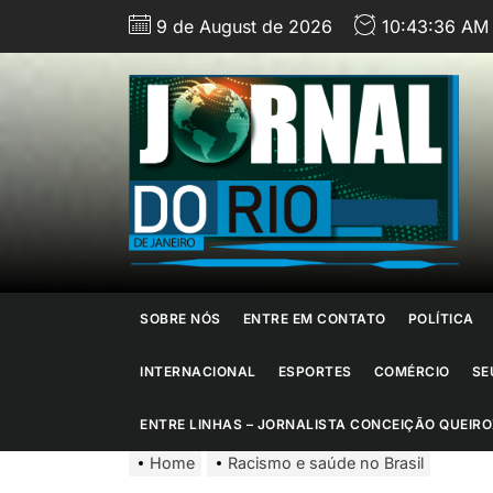
Skip
9 de August de 2026
10:43:37 AM
to
the
content
J
d
R
d
SOBRE NÓS
ENTRE EM CONTATO
POLÍTICA
J
INTERNACIONAL
ESPORTES
COMÉRCIO
SE
ENTRE LINHAS – JORNALISTA CONCEIÇÃO QUEIRO
Home
Racismo e saúde no Brasil