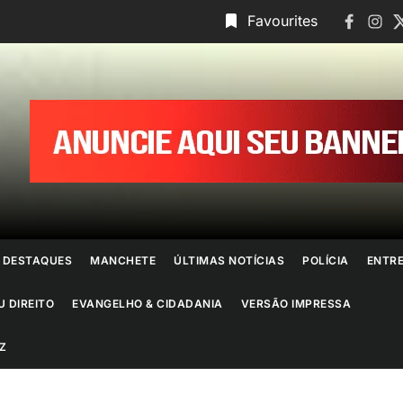
Faceboo
Insta
T
Favourites
ornal
o
io
e
DESTAQUES
MANCHETE
ÚLTIMAS NOTÍCIAS
POLÍCIA
ENTR
aneiro
U DIREITO
EVANGELHO & CIDADANIA
VERSÃO IMPRESSA
Z