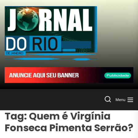
Skip
to
Jornal
the
content
do
Rio
de
Janeir
Search
Menu
Tag:
Quem é Virgínia
Fonseca Pimenta Serrão?