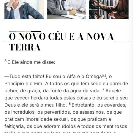
O NOVO CÉU E A NOVA
TERRA
6
E Ele ainda me disse:
—Tudo está feito! Eu sou o Alfa e o Ômega
[
c
]
, o
Princípio e o Fim. A todos os que têm sede eu darei de
7
beber, de graça, da fonte da água da vida.
Aquele
que vencer herdará todas estas coisas e eu serei o seu
8
Deus e ele será o meu filho.
Entretanto, os covardes,
os incrédulos, os pervertidos, os assassinos, os que
praticam imoralidade sexual, os que praticam a
feitiçaria, os que adoram ídolos e todos os mentirosos