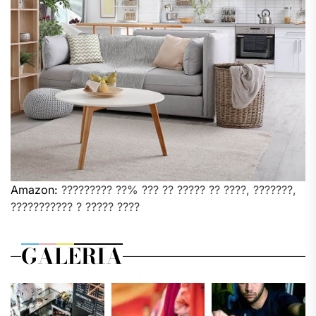
Amazon:
????????? ??% ??? ?? ????? ?? ????, ???????,
??????????? ? ????? ????
GALERIA