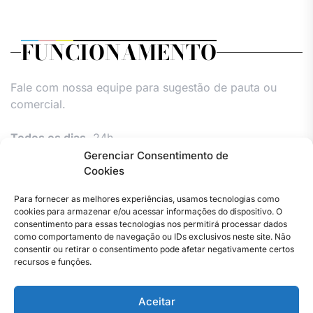
FUNCIONAMENTO
Fale com nossa equipe para sugestão de pauta ou
comercial.
Todos os dias,
24h.
Gerenciar Consentimento de
Cookies
Para fornecer as melhores experiências, usamos tecnologias como
cookies para armazenar e/ou acessar informações do dispositivo. O
consentimento para essas tecnologias nos permitirá processar dados
como comportamento de navegação ou IDs exclusivos neste site. Não
consentir ou retirar o consentimento pode afetar negativamente certos
Facebook
Instagram
Twitter
Youtube
Versão
Entre
Comércio
Pin
Política
Política
Política
Política
Política
Pin
recursos e funções.
Impressa
em
Posts
de
de
de
de
Comercial
Posts
contato
Privacidade
cookies
cookies
cookies
e
Aceitar
–
(UE)
(UE)
(UE)
Publieditor
Copyright © 2023 . Todos os direitos reservados. Webmaster