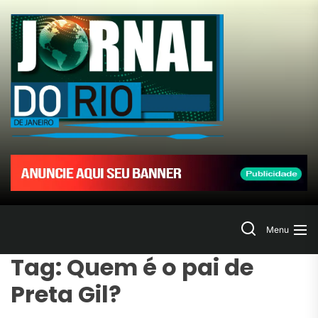
Skip
to
Jornal
the
content
do
Rio
de
Janeir
Search
Menu
Tag:
Quem é o pai de
Preta Gil?