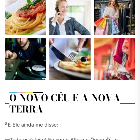
O NOVO CÉU E A NOVA
TERRA
6
E Ele ainda me disse:
—Tudo está feito! Eu sou o Alfa e o Ômega
[
c
]
, o