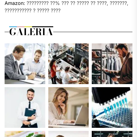
Amazon:
????????? ??% ??? ?? ????? ?? ????, ???????,
??????????? ? ????? ????
GALERIA