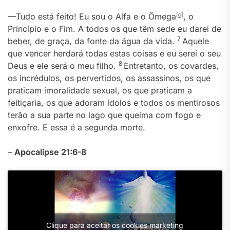
—Tudo está feito! Eu sou o Alfa e o Ômega
[
c
]
, o
Princípio e o Fim. A todos os que têm sede eu darei de
7
beber, de graça, da fonte da água da vida.
Aquele
que vencer herdará todas estas coisas e eu serei o seu
8
Deus e ele será o meu filho.
Entretanto, os covardes,
os incrédulos, os pervertidos, os assassinos, os que
praticam imoralidade sexual, os que praticam a
feitiçaria, os que adoram ídolos e todos os mentirosos
terão a sua parte no lago que queima com fogo e
enxofre. E essa é a segunda morte.
–
Apocalipse 21:6-8
Clique para aceitar os cookies marketing