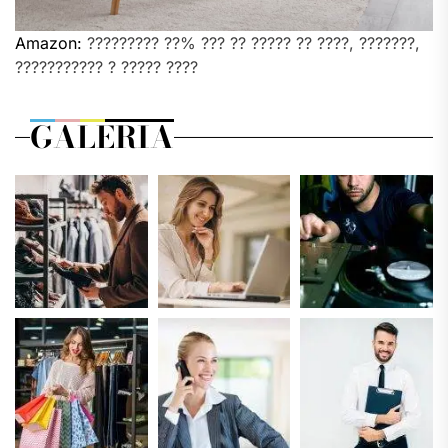
Amazon:
????????? ??% ??? ?? ????? ?? ????, ???????,
??????????? ? ????? ????
GALERIA