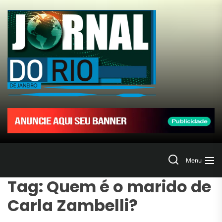
Skip
to
Jornal
the
content
do
Rio
de
Janeir
Search
Menu
Tag:
Quem é o marido de
Carla Zambelli?