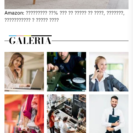
Amazon:
????????? ??% ??? ?? ????? ?? ????, ???????,
??????????? ? ????? ????
GALERIA