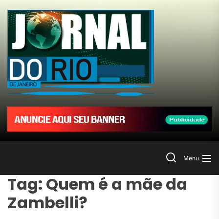
Skip
to
Jornal
the
content
do
Rio
de
Janeir
Search
Menu
Tag:
Quem é a mãe da
Zambelli?