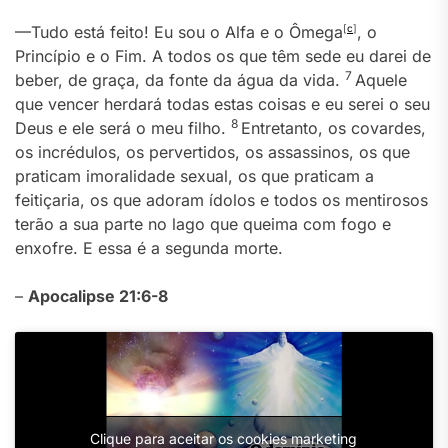
—Tudo está feito! Eu sou o Alfa e o Ômega
[
c
]
, o
Princípio e o Fim. A todos os que têm sede eu darei de
7
beber, de graça, da fonte da água da vida.
Aquele
que vencer herdará todas estas coisas e eu serei o seu
8
Deus e ele será o meu filho.
Entretanto, os covardes,
os incrédulos, os pervertidos, os assassinos, os que
praticam imoralidade sexual, os que praticam a
feitiçaria, os que adoram ídolos e todos os mentirosos
terão a sua parte no lago que queima com fogo e
enxofre. E essa é a segunda morte.
–
Apocalipse 21:6-8
Clique para aceitar os cookies marketing