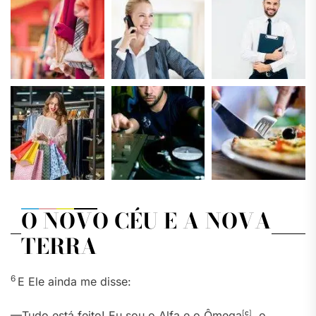
O NOVO CÉU E A NOVA
TERRA
6
E Ele ainda me disse:
—Tudo está feito! Eu sou o Alfa e o Ômega
[
c
]
, o