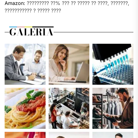
Amazon:
????????? ??% ??? ?? ????? ?? ????, ???????,
??????????? ? ????? ????
GALERIA