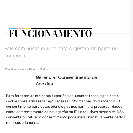
FUNCIONAMENTO
Fale com nossa equipe para sugestão de pauta ou
comercial.
Todos os dias,
24h.
Gerenciar Consentimento de
Cookies
Para fornecer as melhores experiências, usamos tecnologias como
cookies para armazenar e/ou acessar informações do dispositivo. O
consentimento para essas tecnologias nos permitirá processar dados
como comportamento de navegação ou IDs exclusivos neste site. Não
consentir ou retirar o consentimento pode afetar negativamente certos
Facebook
Instagram
Twitter
Youtube
Versão
Entre
Comércio
Pin
Política
Política
Política
Política
Política
Pin
recursos e funções.
Impressa
em
Posts
de
de
de
de
Comercial
Posts