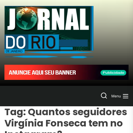
Skip
to
Jornal
the
content
do
Rio
de
Janeir
Search
Menu
Tag:
Quantos seguidores
Virgínia Fonseca tem no