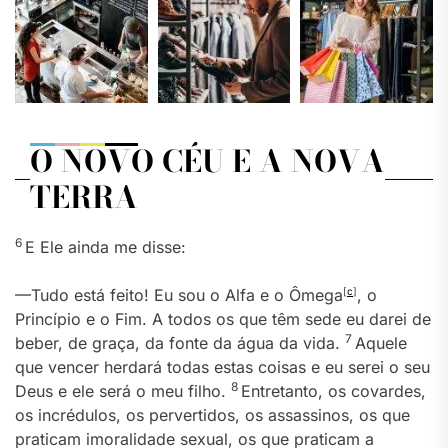
O NOVO CÉU E A NOVA
TERRA
6
E Ele ainda me disse:
—Tudo está feito! Eu sou o Alfa e o Ômega
[
c
]
, o
Princípio e o Fim. A todos os que têm sede eu darei de
7
beber, de graça, da fonte da água da vida.
Aquele
que vencer herdará todas estas coisas e eu serei o seu
8
Deus e ele será o meu filho.
Entretanto, os covardes,
os incrédulos, os pervertidos, os assassinos, os que
praticam imoralidade sexual, os que praticam a