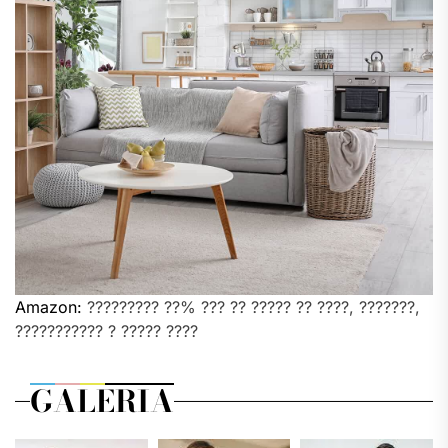
Amazon:
????????? ??% ??? ?? ????? ?? ????, ???????,
??????????? ? ????? ????
GALERIA