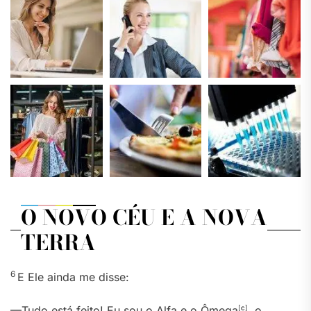
O NOVO CÉU E A NOVA
TERRA
6
E Ele ainda me disse:
—Tudo está feito! Eu sou o Alfa e o Ômega
[
c
]
, o