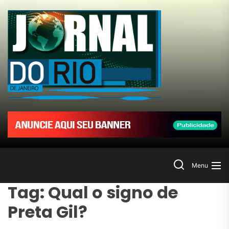
Skip
to
Jornal
the
content
do
Rio
de
Janeir
Search
Menu
Tag:
Qual o signo de
Preta Gil?