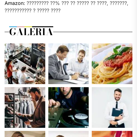
Amazon:
????????? ??% ??? ?? ????? ?? ????, ???????,
??????????? ? ????? ????
GALERIA