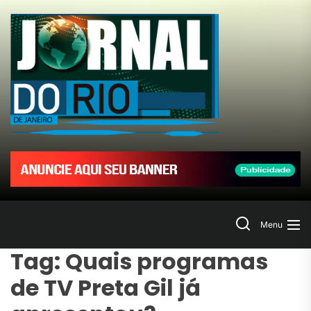
Skip
to
Jornal
the
content
do
Rio
de
Janeir
Search
Menu
Tag:
Quais programas
de TV Preta Gil já