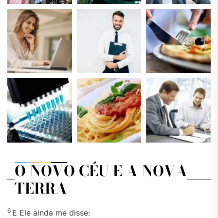
O NOVO CÉU E A NOVA
TERRA
6
E Ele ainda me disse: