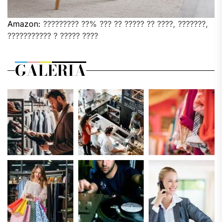
Amazon:
????????? ??% ??? ?? ????? ?? ????, ???????,
??????????? ? ????? ????
GALERIA