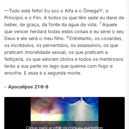
—Tudo está feito! Eu sou o Alfa e o Ômega
[
c
]
, o
Princípio e o Fim. A todos os que têm sede eu darei de
7
beber, de graça, da fonte da água da vida.
Aquele
que vencer herdará todas estas coisas e eu serei o seu
8
Deus e ele será o meu filho.
Entretanto, os covardes,
os incrédulos, os pervertidos, os assassinos, os que
praticam imoralidade sexual, os que praticam a
feitiçaria, os que adoram ídolos e todos os mentirosos
terão a sua parte no lago que queima com fogo e
enxofre. E essa é a segunda morte.
–
Apocalipse 21:6-8
Clique para aceitar os cookies marketing