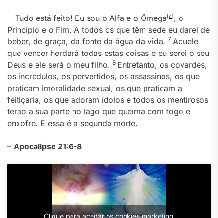
—Tudo está feito! Eu sou o Alfa e o Ômega
[
c
]
, o
Princípio e o Fim. A todos os que têm sede eu darei de
7
beber, de graça, da fonte da água da vida.
Aquele
que vencer herdará todas estas coisas e eu serei o seu
8
Deus e ele será o meu filho.
Entretanto, os covardes,
os incrédulos, os pervertidos, os assassinos, os que
praticam imoralidade sexual, os que praticam a
feitiçaria, os que adoram ídolos e todos os mentirosos
terão a sua parte no lago que queima com fogo e
enxofre. E essa é a segunda morte.
–
Apocalipse 21:6-8
Clique para aceitar os cookies marketing