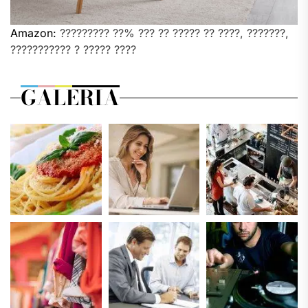
Amazon:
????????? ??% ??? ?? ????? ?? ????, ???????,
??????????? ? ????? ????
GALERIA