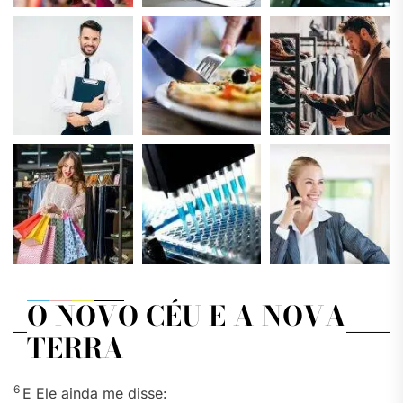
O NOVO CÉU E A NOVA
TERRA
6
E Ele ainda me disse: