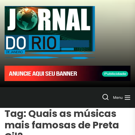
Skip
to
Jornal
the
content
do
Rio
de
Janeir
Search
Menu
Tag:
Quais as músicas
mais famosas de Preta