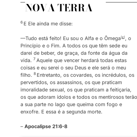
NOVA TERRA
6
E Ele ainda me disse:
—Tudo está feito! Eu sou o Alfa e o Ômega
[
c
]
, o
Princípio e o Fim. A todos os que têm sede eu
darei de beber, de graça, da fonte da água da
7
vida.
Aquele que vencer herdará todas estas
coisas e eu serei o seu Deus e ele será o meu
8
filho.
Entretanto, os covardes, os incrédulos, os
pervertidos, os assassinos, os que praticam
imoralidade sexual, os que praticam a feitiçaria,
os que adoram ídolos e todos os mentirosos terã
a sua parte no lago que queima com fogo e
enxofre. E essa é a segunda morte.
–
Apocalipse 21:6-8