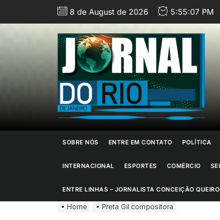
Skip
8 de August de 2026
5:55:08 PM
to
the
content
J
d
R
d
SOBRE NÓS
ENTRE EM CONTATO
POLÍTICA
J
INTERNACIONAL
ESPORTES
COMÉRCIO
SE
ENTRE LINHAS – JORNALISTA CONCEIÇÃO QUEIRO
Home
Preta Gil compositora