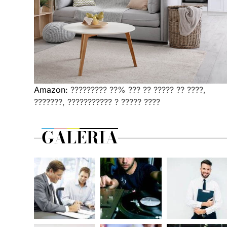
Amazon:
????????? ??% ??? ?? ????? ?? ????,
???????, ??????????? ? ????? ????
GALERIA