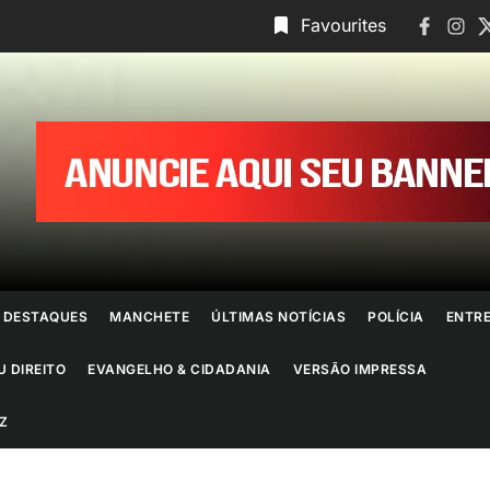
Faceboo
Insta
T
Favourites
ornal
o
io
e
DESTAQUES
MANCHETE
ÚLTIMAS NOTÍCIAS
POLÍCIA
ENTR
aneiro
U DIREITO
EVANGELHO & CIDADANIA
VERSÃO IMPRESSA
Z