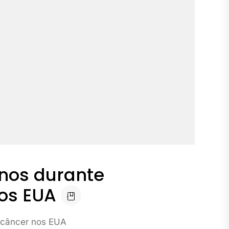
anos durante
os EUA
e câncer nos EUA