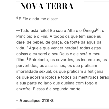
NOVA TERRA
6
E Ele ainda me disse:
—Tudo está feito! Eu sou o Alfa e o Ômega
[
c
]
, o
Princípio e o Fim. A todos os que têm sede eu
darei de beber, de graça, da fonte da água da
7
vida.
Aquele que vencer herdará todas estas
coisas e eu serei o seu Deus e ele será o meu
8
filho.
Entretanto, os covardes, os incrédulos, os
pervertidos, os assassinos, os que praticam
imoralidade sexual, os que praticam a feitiçaria,
os que adoram ídolos e todos os mentirosos terã
a sua parte no lago que queima com fogo e
enxofre. E essa é a segunda morte.
–
Apocalipse 21:6-8