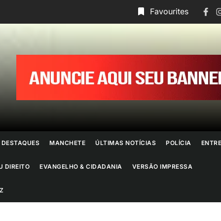
Face
I
Favourites
ornal
o
io
e
DESTAQUES
MANCHETE
ÚLTIMAS NOTÍCIAS
POLÍCIA
ENTR
aneiro
U DIREITO
EVANGELHO & CIDADANIA
VERSÃO IMPRESSA
Z