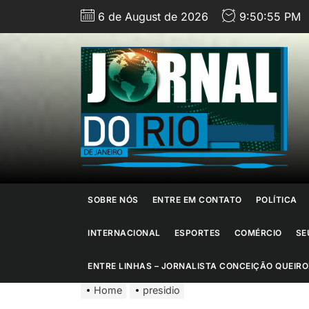
Skip
6 de August de 2026
9:50:56 PM
to
the
content
J
d
R
d
SOBRE NÓS
ENTRE EM CONTATO
POLÍTICA
J
INTERNACIONAL
ESPORTES
COMÉRCIO
SE
ENTRE LINHAS – JORNALISTA CONCEIÇÃO QUEIRO
Home
presidio