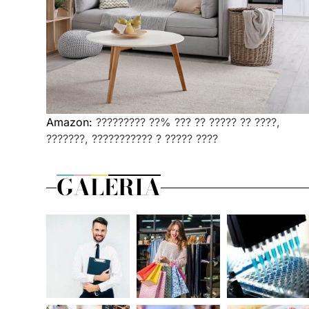
Amazon:
????????? ??% ??? ?? ????? ?? ????,
???????, ??????????? ? ????? ????
GALERIA