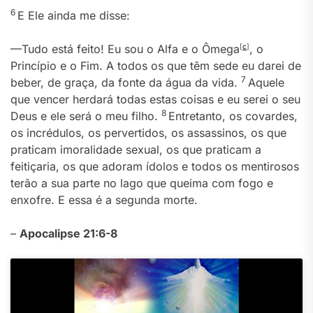
6
E Ele ainda me disse:
—Tudo está feito! Eu sou o Alfa e o Ômega
[
c
]
, o
Princípio e o Fim. A todos os que têm sede eu darei de
7
beber, de graça, da fonte da água da vida.
Aquele
que vencer herdará todas estas coisas e eu serei o seu
8
Deus e ele será o meu filho.
Entretanto, os covardes,
os incrédulos, os pervertidos, os assassinos, os que
praticam imoralidade sexual, os que praticam a
feitiçaria, os que adoram ídolos e todos os mentirosos
terão a sua parte no lago que queima com fogo e
enxofre. E essa é a segunda morte.
–
Apocalipse 21:6-8