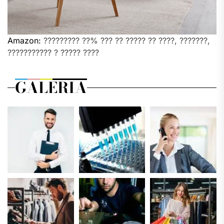
Amazon:
????????? ??% ??? ?? ????? ?? ????, ???????,
??????????? ? ????? ????
GALERIA