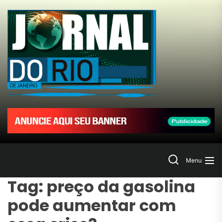
Skip
to
Jornal
the
content
do
Rio
de
Janeir
Search
Menu
Tag:
preço da gasolina
pode aumentar com