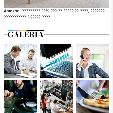
Amazon:
????????? ??% ??? ?? ????? ?? ????, ???????,
??????????? ? ????? ????
GALERIA