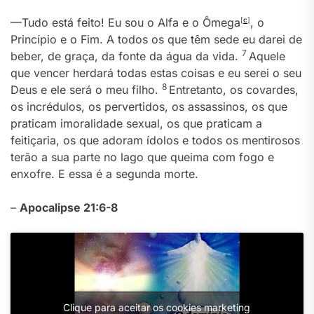
—Tudo está feito! Eu sou o Alfa e o Ômega
[
c
]
, o
Princípio e o Fim. A todos os que têm sede eu darei de
7
beber, de graça, da fonte da água da vida.
Aquele
que vencer herdará todas estas coisas e eu serei o seu
8
Deus e ele será o meu filho.
Entretanto, os covardes,
os incrédulos, os pervertidos, os assassinos, os que
praticam imoralidade sexual, os que praticam a
feitiçaria, os que adoram ídolos e todos os mentirosos
terão a sua parte no lago que queima com fogo e
enxofre. E essa é a segunda morte.
–
Apocalipse 21:6-8
Clique para aceitar os cookies marketing