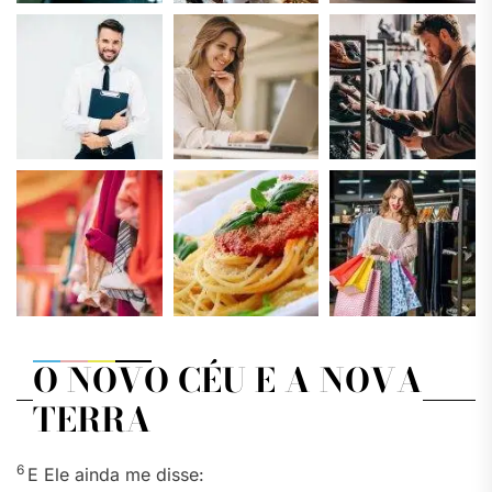
O NOVO CÉU E A NOVA
TERRA
6
E Ele ainda me disse: