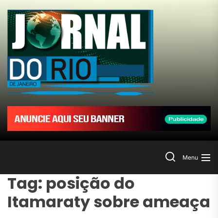
Skip
to
Jornal
the
content
do
Rio
de
Janeir
Search
Menu
Tag:
posição do
Itamaraty sobre ameaça