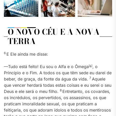
O NOVO CÉU E A NOVA
TERRA
6
E Ele ainda me disse:
—Tudo está feito! Eu sou o Alfa e o Ômega
[
c
]
, o
Princípio e o Fim. A todos os que têm sede eu darei de
7
beber, de graça, da fonte da água da vida.
Aquele
que vencer herdará todas estas coisas e eu serei o seu
8
Deus e ele será o meu filho.
Entretanto, os covardes,
os incrédulos, os pervertidos, os assassinos, os que
praticam imoralidade sexual, os que praticam a
feitiçaria, os que adoram ídolos e todos os mentirosos