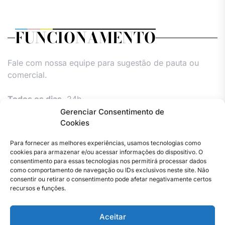
FUNCIONAMENTO
Fale com nossa equipe para sugestão de pauta ou
comercial.
Todos os dias,
24h.
Gerenciar Consentimento de
Cookies
Para fornecer as melhores experiências, usamos tecnologias como
cookies para armazenar e/ou acessar informações do dispositivo. O
consentimento para essas tecnologias nos permitirá processar dados
como comportamento de navegação ou IDs exclusivos neste site. Não
consentir ou retirar o consentimento pode afetar negativamente certos
Facebook
Instagram
Twitter
Youtube
Versão
Entre
Comércio
Pin
Política
Política
Política
Política
Política
Pin
recursos e funções.
Impressa
em
Posts
de
de
de
de
Comercial
Posts
contato
Privacidade
cookies
cookies
cookies
e
Aceitar
–
(UE)
(UE)
(UE)
Publieditor
Copyright © 2023 . Todos os direitos reservados. Webmaster