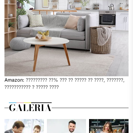
Amazon:
????????? ??% ??? ?? ????? ?? ????, ???????,
??????????? ? ????? ????
GALERIA