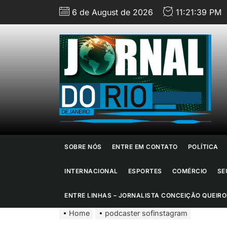
Skip
6 de August de 2026
11:21:40 PM
to
the
content
J
d
R
d
SOBRE NÓS
ENTRE EM CONTATO
POLÍTICA
J
INTERNACIONAL
ESPORTES
COMÉRCIO
SE
ENTRE LINHAS – JORNALISTA CONCEIÇÃO QUEIRO
Home
podcaster sofinstagram