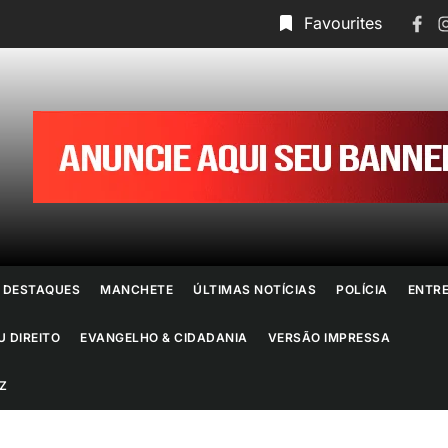
Face
I
Favourites
ornal
o
io
e
DESTAQUES
MANCHETE
ÚLTIMAS NOTÍCIAS
POLÍCIA
ENTR
aneiro
U DIREITO
EVANGELHO & CIDADANIA
VERSÃO IMPRESSA
Z