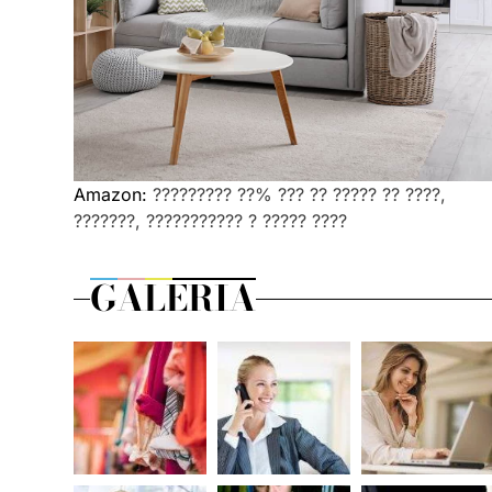
Amazon:
????????? ??% ??? ?? ????? ?? ????,
???????, ??????????? ? ????? ????
GALERIA