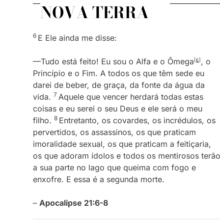
NOVA TERRA
6
E Ele ainda me disse:
—Tudo está feito! Eu sou o Alfa e o Ômega
[
c
]
, o
Princípio e o Fim. A todos os que têm sede eu
darei de beber, de graça, da fonte da água da
7
vida.
Aquele que vencer herdará todas estas
coisas e eu serei o seu Deus e ele será o meu
8
filho.
Entretanto, os covardes, os incrédulos, os
pervertidos, os assassinos, os que praticam
imoralidade sexual, os que praticam a feitiçaria,
os que adoram ídolos e todos os mentirosos terã
a sua parte no lago que queima com fogo e
enxofre. E essa é a segunda morte.
–
Apocalipse 21:6-8