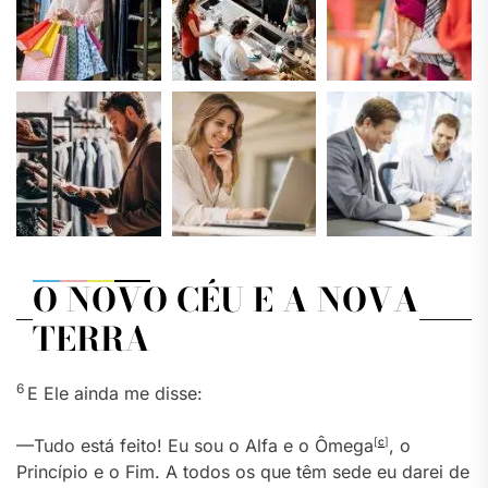
O NOVO CÉU E A NOVA
TERRA
6
E Ele ainda me disse:
—Tudo está feito! Eu sou o Alfa e o Ômega
[
c
]
, o
Princípio e o Fim. A todos os que têm sede eu darei de