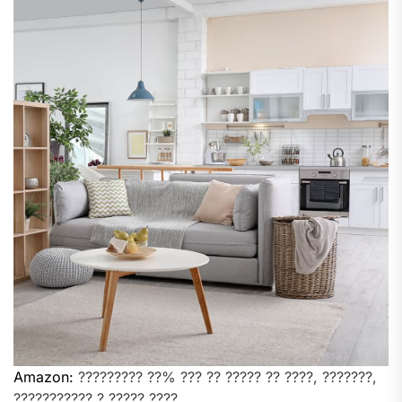
Amazon:
????????? ??% ??? ?? ????? ?? ????, ???????,
??????????? ? ????? ????